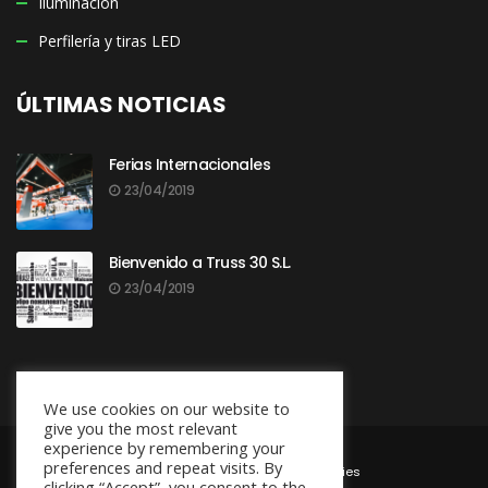
Iluminación
Perfilería y tiras LED
ÚLTIMAS NOTICIAS
Ferias Internacionales
23/04/2019
Bienvenido a Truss 30 S.L.
23/04/2019
We use cookies on our website to
give you the most relevant
experience by remembering your
preferences and repeat visits. By
Política de privacidad y aviso legal
|
Política de cookies
clicking “Accept”, you consent to the